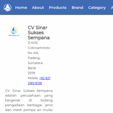
Home
About
Products
Brand
Category
A
CV Sinar
Sukses
Sempana
Jl HOS
Cokroaminoto
No 41A,
Padang,
Sumatera
Barat
25119
Mobile:
+62 821
2189 8138
CV. Sinar Sukses Sempana
adalah perusahaan yang
bergerak di bidang
pengadaan berbagai jenis
dan merk pompa air mulai